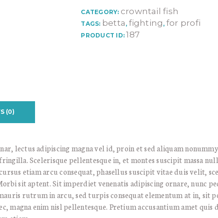
crowntail fish
CATEGORY:
betta
fighting
for profi
TAGS:
,
,
187
PRODUCT ID:
S (0)
nar, lectus adipiscing magna vel id, proin et sed aliquam nonummy
ingilla. Scelerisque pellentesque in, et montes suscipit massa null
 cursus etiam arcu consequat, phasellus suscipit vitae duis velit, 
 Morbi sit aptent. Sit imperdiet venenatis adipiscing ornare, nunc 
uris rutrum in arcu, sed turpis consequat elementum at in, sit po
c, magna enim nisl pellentesque. Pretium accusantium amet quis d