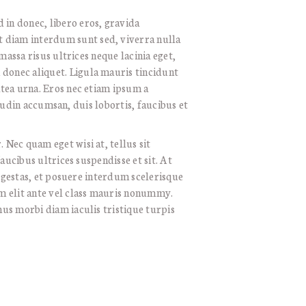
in donec, libero eros, gravida
 diam interdum sunt sed, viverra nulla
massa risus ultrices neque lacinia eget,
donec aliquet. Ligula mauris tincidunt
atea urna. Eros nec etiam ipsum a
itudin accumsan, duis lobortis, faucibus et
Nec quam eget wisi at, tellus sit
aucibus ultrices suspendisse et sit. At
 egestas, et posuere interdum scelerisque
am elit ante vel class mauris nonummy.
us morbi diam iaculis tristique turpis