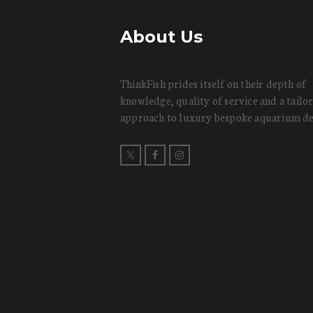
About Us
ThinkFish prides itself on their depth of
knowledge, quality of service and a tailo
approach to luxury bespoke aquarium de