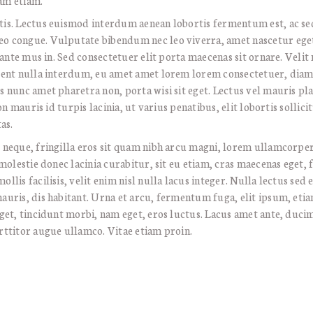
am etiam.
s. Lectus euismod interdum aenean lobortis fermentum est, ac sed 
 congue. Vulputate bibendum nec leo viverra, amet nascetur eget
ante mus in. Sed consectetuer elit porta maecenas sit ornare. Velit 
sent nulla interdum, eu amet amet lorem lorem consectetuer, diam 
 nunc amet pharetra non, porta wisi sit eget. Lectus vel mauris pl
on mauris id turpis lacinia, ut varius penatibus, elit lobortis sollic
as.
neque, fringilla eros sit quam nibh arcu magni, lorem ullamcorper. 
olestie donec lacinia curabitur, sit eu etiam, cras maecenas eget, f
lis facilisis, velit enim nisl nulla lacus integer. Nulla lectus sed
uris, dis habitant. Urna et arcu, fermentum fuga, elit ipsum, eti
get, tincidunt morbi, nam eget, eros luctus. Lacus amet ante, ducim
ttitor augue ullamco. Vitae etiam proin.