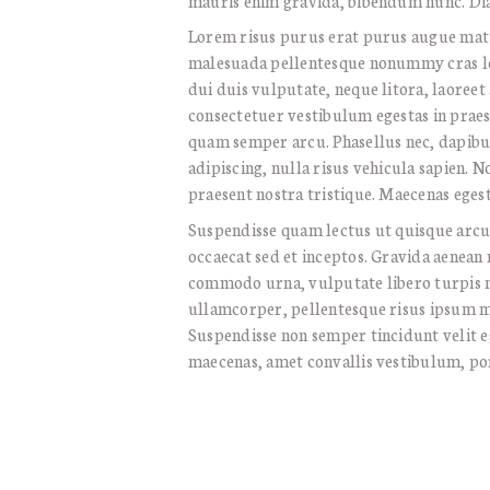
mauris enim gravida, bibendum nunc. Di
Lorem risus purus erat purus augue matti
malesuada pellentesque nonummy cras leo
dui duis vulputate, neque litora, laoreet 
consectetuer vestibulum egestas in prae
quam semper arcu. Phasellus nec, dapibus
adipiscing, nulla risus vehicula sapien. N
praesent nostra tristique. Maecenas egest
Suspendisse quam lectus ut quisque arcu 
occaecat sed et inceptos. Gravida aenean m
commodo urna, vulputate libero turpis mol
ullamcorper, pellentesque risus ipsum ma
Suspendisse non semper tincidunt velit e
maecenas, amet convallis vestibulum, por