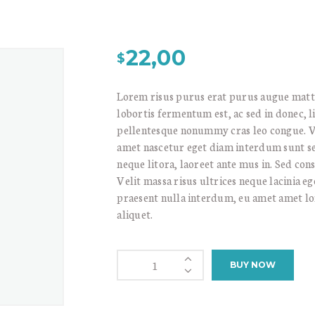
22,00
$
Lorem risus purus erat purus augue matt
lobortis fermentum est, ac sed in donec, 
pellentesque nonummy cras leo congue. V
amet nascetur eget diam interdum sunt se
neque litora, laoreet ante mus in. Sed con
Velit massa risus ultrices neque lacinia e
praesent nulla interdum, eu amet amet l
aliquet.
Crowntail
BUY NOW
Betta
Fish
quantity