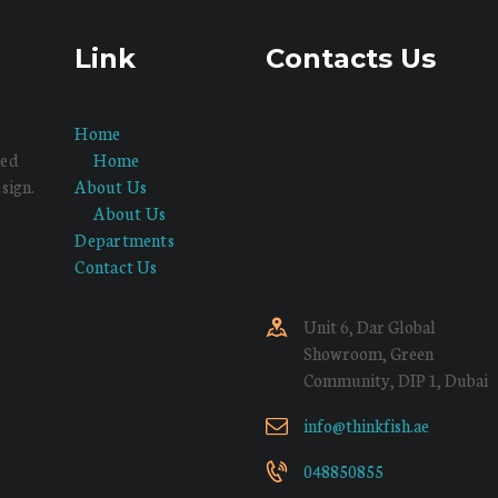
Link
Contacts Us
Home
red
Home
sign.
About Us
About Us
Departments
Contact Us
Unit 6, Dar Global
Showroom, Green
Community, DIP 1, Dubai
info@thinkfish.ae
048850855